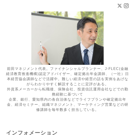
前田マネジメント代表。ファイナンシャルプランナー、J-FLEC(金融
経済教育推進機構)認定アドバイザー、確定拠出年金講師、（一社）日
本経営協会講師などで活躍中。難しい経済や経営の話を実例をあげな
がらわかりやすく解説することに定評がある。
外資系メーカーから転職後、保険会社、投資信託運用会社などでの勤
務経験に基づいて
企業、銀行、愛知県内の各自治体などでライフプランや確定拠出年
金、経済セミナー、組織マネジメント、マーケティング営業などの研
修講師を毎年数多く担当している。
インフォメーション