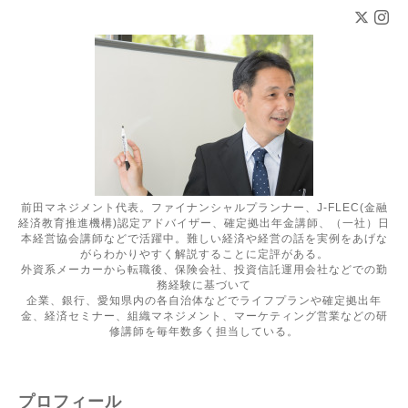
前田マネジメント代表。ファイナンシャルプランナー、J-FLEC(金融
経済教育推進機構)認定アドバイザー、確定拠出年金講師、（一社）日
本経営協会講師などで活躍中。難しい経済や経営の話を実例をあげな
がらわかりやすく解説することに定評がある。
外資系メーカーから転職後、保険会社、投資信託運用会社などでの勤
務経験に基づいて
企業、銀行、愛知県内の各自治体などでライフプランや確定拠出年
金、経済セミナー、組織マネジメント、マーケティング営業などの研
修講師を毎年数多く担当している。
プロフィール