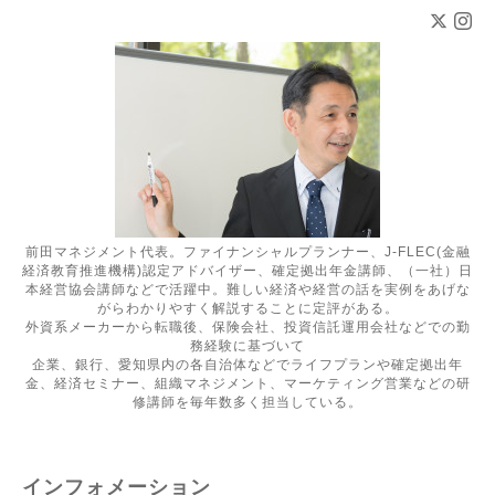
前田マネジメント代表。ファイナンシャルプランナー、J-FLEC(金融
経済教育推進機構)認定アドバイザー、確定拠出年金講師、（一社）日
本経営協会講師などで活躍中。難しい経済や経営の話を実例をあげな
がらわかりやすく解説することに定評がある。
外資系メーカーから転職後、保険会社、投資信託運用会社などでの勤
務経験に基づいて
企業、銀行、愛知県内の各自治体などでライフプランや確定拠出年
金、経済セミナー、組織マネジメント、マーケティング営業などの研
修講師を毎年数多く担当している。
インフォメーション