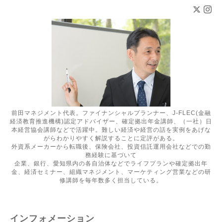
前田マネジメント代表。ファイナンシャルプランナー、J-FLEC(金融
経済教育推進機構)認定アドバイザー、確定拠出年金講師、（一社）日
本経営協会講師などで活躍中。難しい経済や経営の話を実例をあげな
がらわかりやすく解説することに定評がある。
外資系メーカーから転職後、保険会社、投資信託運用会社などでの勤
務経験に基づいて
企業、銀行、愛知県内の各自治体などでライフプランや確定拠出年
金、経済セミナー、組織マネジメント、マーケティング営業などの研
修講師を毎年数多く担当している。
インフォメーション