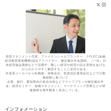
前田マネジメント代表。ファイナンシャルプランナー、J-FLEC(金融
経済教育推進機構)認定アドバイザー、確定拠出年金講師、（一社）日
本経営協会講師などで活躍中。難しい経済や経営の話を実例をあげな
がらわかりやすく解説することに定評がある。
外資系メーカーから転職後、保険会社、投資信託運用会社などでの勤
務経験に基づいて
企業、銀行、愛知県内の各自治体などでライフプランや確定拠出年
金、経済セミナー、組織マネジメント、マーケティング営業などの研
修講師を毎年数多く担当している。
インフォメーション