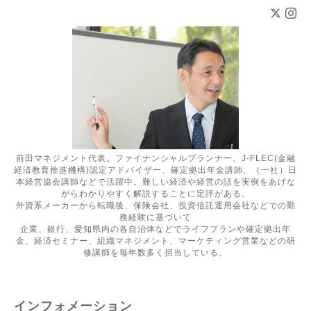
前田マネジメント代表。ファイナンシャルプランナー、J-FLEC(金融
経済教育推進機構)認定アドバイザー、確定拠出年金講師、（一社）日
本経営協会講師などで活躍中。難しい経済や経営の話を実例をあげな
がらわかりやすく解説することに定評がある。
外資系メーカーから転職後、保険会社、投資信託運用会社などでの勤
務経験に基づいて
企業、銀行、愛知県内の各自治体などでライフプランや確定拠出年
金、経済セミナー、組織マネジメント、マーケティング営業などの研
修講師を毎年数多く担当している。
インフォメーション