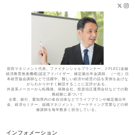
前田マネジメント代表。ファイナンシャルプランナー、J-FLEC(金融
経済教育推進機構)認定アドバイザー、確定拠出年金講師、（一社）日
本経営協会講師などで活躍中。難しい経済や経営の話を実例をあげな
がらわかりやすく解説することに定評がある。
外資系メーカーから転職後、保険会社、投資信託運用会社などでの勤
務経験に基づいて
企業、銀行、愛知県内の各自治体などでライフプランや確定拠出年
金、経済セミナー、組織マネジメント、マーケティング営業などの研
修講師を毎年数多く担当している。
インフォメーション