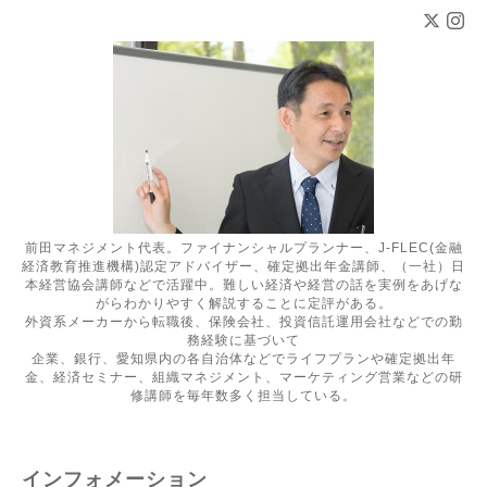
前田マネジメント代表。ファイナンシャルプランナー、J-FLEC(金融
経済教育推進機構)認定アドバイザー、確定拠出年金講師、（一社）日
本経営協会講師などで活躍中。難しい経済や経営の話を実例をあげな
がらわかりやすく解説することに定評がある。
外資系メーカーから転職後、保険会社、投資信託運用会社などでの勤
務経験に基づいて
企業、銀行、愛知県内の各自治体などでライフプランや確定拠出年
金、経済セミナー、組織マネジメント、マーケティング営業などの研
修講師を毎年数多く担当している。
インフォメーション