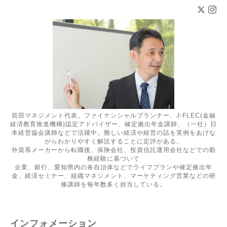
前田マネジメント代表。ファイナンシャルプランナー、J-FLEC(金融
経済教育推進機構)認定アドバイザー、確定拠出年金講師、（一社）日
本経営協会講師などで活躍中。難しい経済や経営の話を実例をあげな
がらわかりやすく解説することに定評がある。
外資系メーカーから転職後、保険会社、投資信託運用会社などでの勤
務経験に基づいて
企業、銀行、愛知県内の各自治体などでライフプランや確定拠出年
金、経済セミナー、組織マネジメント、マーケティング営業などの研
修講師を毎年数多く担当している。
インフォメーション