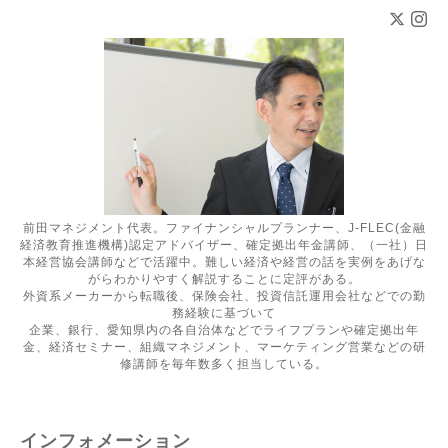
前田マネジメント代表。ファイナンシャルプランナー、J-FLEC(金融
経済教育推進機構)認定アドバイザー、確定拠出年金講師、（一社）日
本経営協会講師などで活躍中。難しい経済や経営の話を実例をあげな
がらわかりやすく解説することに定評がある。
外資系メーカーから転職後、保険会社、投資信託運用会社などでの勤
務経験に基づいて
企業、銀行、愛知県内の各自治体などでライフプランや確定拠出年
金、経済セミナー、組織マネジメント、マーケティング営業などの研
修講師を毎年数多く担当している。
インフォメーション