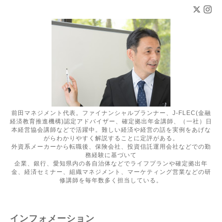
前田マネジメント代表。ファイナンシャルプランナー、J-FLEC(金融
経済教育推進機構)認定アドバイザー、確定拠出年金講師、（一社）日
本経営協会講師などで活躍中。難しい経済や経営の話を実例をあげな
がらわかりやすく解説することに定評がある。
外資系メーカーから転職後、保険会社、投資信託運用会社などでの勤
務経験に基づいて
企業、銀行、愛知県内の各自治体などでライフプランや確定拠出年
金、経済セミナー、組織マネジメント、マーケティング営業などの研
修講師を毎年数多く担当している。
インフォメーション