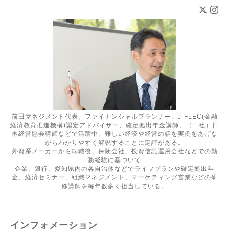
前田マネジメント代表。ファイナンシャルプランナー、J-FLEC(金融
経済教育推進機構)認定アドバイザー、確定拠出年金講師、（一社）日
本経営協会講師などで活躍中。難しい経済や経営の話を実例をあげな
がらわかりやすく解説することに定評がある。
外資系メーカーから転職後、保険会社、投資信託運用会社などでの勤
務経験に基づいて
企業、銀行、愛知県内の各自治体などでライフプランや確定拠出年
金、経済セミナー、組織マネジメント、マーケティング営業などの研
修講師を毎年数多く担当している。
インフォメーション