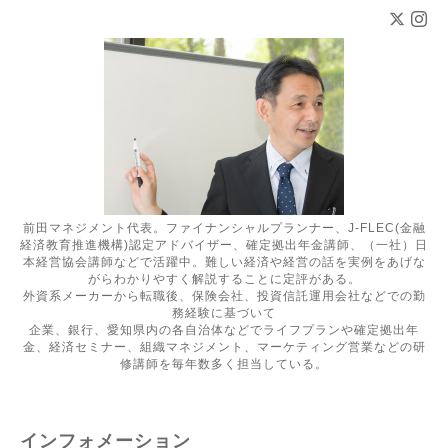
前田マネジメント代表。ファイナンシャルプランナー、J-FLEC(金融
経済教育推進機構)認定アドバイザー、確定拠出年金講師、（一社）日
本経営協会講師などで活躍中。難しい経済や経営の話を実例をあげな
がらわかりやすく解説することに定評がある。
外資系メーカーから転職後、保険会社、投資信託運用会社などでの勤
務経験に基づいて
企業、銀行、愛知県内の各自治体などでライフプランや確定拠出年
金、経済セミナー、組織マネジメント、マーケティング営業などの研
修講師を毎年数多く担当している。
インフォメーション