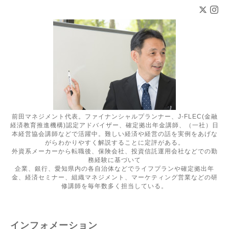
前田マネジメント代表。ファイナンシャルプランナー、J-FLEC(金融
経済教育推進機構)認定アドバイザー、確定拠出年金講師、（一社）日
本経営協会講師などで活躍中。難しい経済や経営の話を実例をあげな
がらわかりやすく解説することに定評がある。
外資系メーカーから転職後、保険会社、投資信託運用会社などでの勤
務経験に基づいて
企業、銀行、愛知県内の各自治体などでライフプランや確定拠出年
金、経済セミナー、組織マネジメント、マーケティング営業などの研
修講師を毎年数多く担当している。
インフォメーション