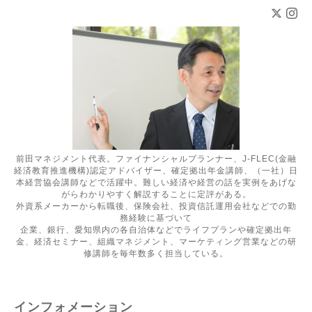
前田マネジメント代表。ファイナンシャルプランナー、J-FLEC(金融
経済教育推進機構)認定アドバイザー、確定拠出年金講師、（一社）日
本経営協会講師などで活躍中。難しい経済や経営の話を実例をあげな
がらわかりやすく解説することに定評がある。
外資系メーカーから転職後、保険会社、投資信託運用会社などでの勤
務経験に基づいて
企業、銀行、愛知県内の各自治体などでライフプランや確定拠出年
金、経済セミナー、組織マネジメント、マーケティング営業などの研
修講師を毎年数多く担当している。
インフォメーション