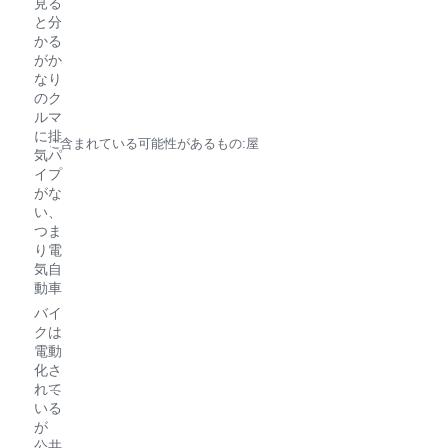
見る
と分
かる
がか
なり
のク
ルマ
に排
気パ
イプ
がな
い、
つま
り電
気自
動車
バイ
クは
電動
化さ
れて
いる
が
公共