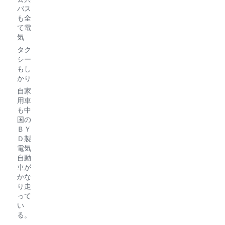
バス
も全
て電
気
タク
シー
もし
かり
自家
用車
も中
国の
ＢＹ
Ｄ製
電気
自動
車が
かな
り走
って
い
る。