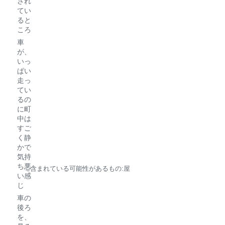
され
てい
ると
ころ
車
が、
いっ
ぱい
走っ
てい
るの
に町
中は
すご
く静
かで
気持
ち悪
い感
じ
車の
後ろ
を、